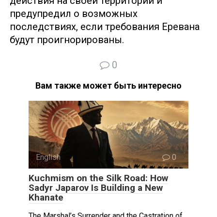
действия на своей территории и
предупредил о возможных
последствиях, если требования Еревана
будут проигнорированы.
0
Вам также может быть интересно
English
0
Kuchmism on the Silk Road: How
Sadyr Japarov Is Building a New
Khanate
The Marshal’s Surrender and the Castration of