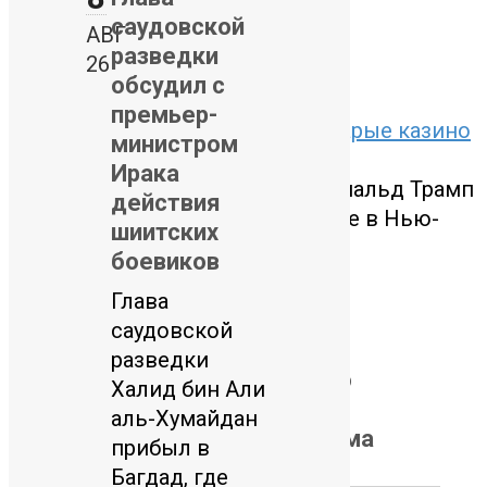
Протестующим пришло время
саудовской
АВГ
возвращаться в
разведки
26
обсудил с
Ближний восток
0
премьер-
Битва за наследство Трампа: старые казино
министром
против новых алгоритмов
Ирака
В это воскресенье, 19 июля, Дональд Трамп
действия
выйдет на поле стадиона MetLife в Нью-
шиитских
Джерси.
боевиков
Глава
09.08.2026
саудовской
Трамп раскритиковал
разведки
решение суда, назвавшего
Халид бин Али
президента «временным
аль-Хумайдан
квартирантом» Белого дома
прибыл в
Багдад, где