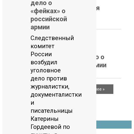
дело о
министром Ирака действия
«фейках» о
шиитских боевиков
российской
армии
Следственный
08.08.2026
комитет
В РФ против Катерины
России
Гордеевой возбудили дело о
возбудил
«фейках» о российской армии
уголовное
дело против
журналистки,
…
1
2
3
1 330
Далее »
документалистки
Поиск
и
Поиск
писательницы
Катерины
© 2026 ЛИБЕРАЛ
Гордеевой по