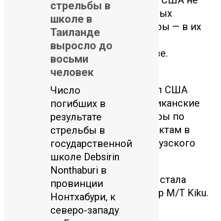
стрельбы в
намерены придерживаться взятых
школе в
обязательств. Нарушать договоры — в их
Таиланде
природе», — заявили в иранском
выросло до
внешнеполитическом ведомстве.
восьми
человек
В свою очередь Центральное
командование Вооруженных сил США
Число
(CENTCOM) сообщило, что американские
погибших в
ВВС и авиация ВМС нанесли удары по
результате
десяти иранским военным объектам в
стрельбы в
нескольких районах вблизи Ормузского
государственной
пролива.
школе Debsirin
Nonthaburi в
По данным CENTCOM, операция стала
провинции
ответом на атаку Ирана на танкер M/T Kiku.
Нонтхабури, к
северо-западу
0