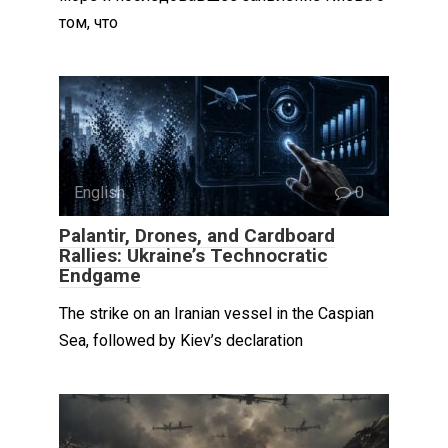
том, что
English
0
Palantir, Drones, and Cardboard
Rallies: Ukraine’s Technocratic
Endgame
The strike on an Iranian vessel in the Caspian
Sea, followed by Kiev’s declaration