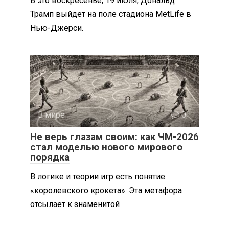
В это воскресенье, 19 июля, Дональд
Трамп выйдет на поле стадиона MetLife в
Нью-Джерси.
В мире
0
Не верь глазам своим: как ЧМ-2026
стал моделью нового мирового
порядка
В логике и теории игр есть понятие
«королевского крокета». Эта метафора
отсылает к знаменитой