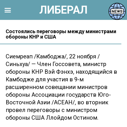
ЛИБЕРАЛ
Перейти
к
Состоялись переговоры между министрами
обороны КНР и США
контенту
Сиемреап /Камбоджа/, 22 ноября /
Синьхуа/ — Член Госсовета, министр
обороны КНР Вэй Фэнхэ, находящийся в
Камбодже для участия в 9-м
расширенном совещании министров
обороны Ассоциации государств Юго-
Восточной Азии /АСЕАН/, во вторник
провел переговоры с министром
обороны США Ллойдом Остином.