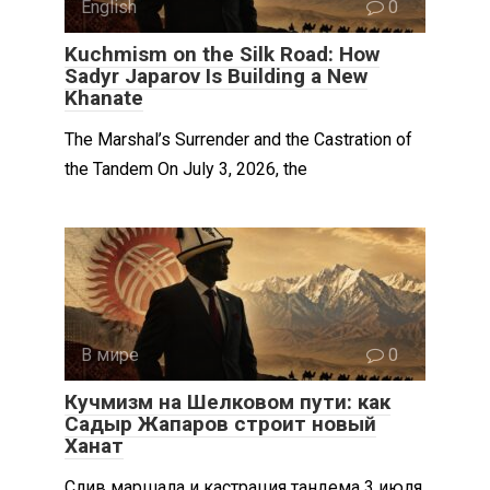
English
0
Kuchmism on the Silk Road: How
Sadyr Japarov Is Building a New
Khanate
The Marshal’s Surrender and the Castration of
the Tandem On July 3, 2026, the
В мире
0
Кучмизм на Шелковом пути: как
Садыр Жапаров строит новый
Ханат
Слив маршала и кастрация тандема 3 июля