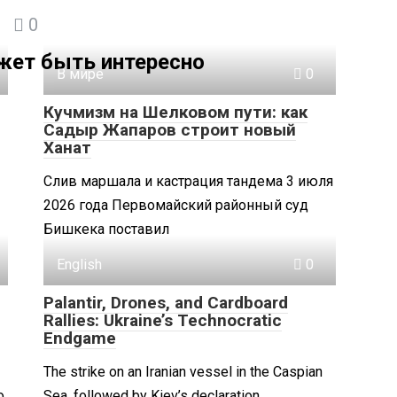
0
жет быть интересно
В мире
0
Кучмизм на Шелковом пути: как
Садыр Жапаров строит новый
Ханат
Слив маршала и кастрация тандема 3 июля
2026 года Первомайский районный суд
Бишкека поставил
English
0
Palantir, Drones, and Cardboard
Rallies: Ukraine’s Technocratic
Endgame
The strike on an Iranian vessel in the Caspian
о
Sea, followed by Kiev’s declaration