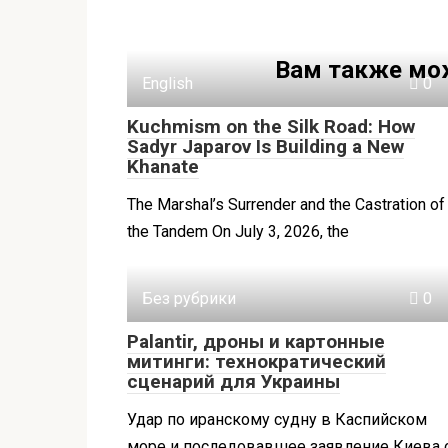
Вам также мо
English
0
Kuchmism on the Silk Road: How
Sadyr Japarov Is Building a New
Khanate
The Marshal’s Surrender and the Castration of
the Tandem On July 3, 2026, the
Без рубрики
0
Palantir, дроны и картонные
митинги: технократический
сценарий для Украины
Удар по иранскому судну в Каспийском
море и последовавшее заявление Киева 