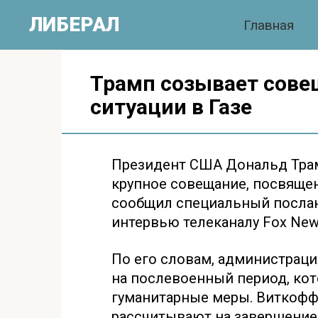
Перейти
ЛИБЕРАЛ
Главная
к
контенту
Трамп созывает сове
ситуации в Газе
Президент США Дональд Трам
крупное совещание, посвящен
сообщил специальный послан
интервью телеканалу Fox New
По его словам, администрац
на послевоенный период, кот
гуманитарные меры. Виткофф
рассчитывают на завершение