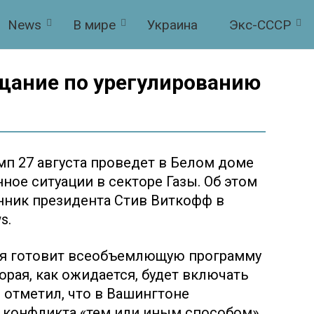
News
В мире
Украина
Экс-СССР
щание по урегулированию
п 27 августа проведет в Белом доме
ное ситуации в секторе Газы. Об этом
ник президента Стив Виткофф в
s.
ия готовит всеобъемлющую программу
орая, как ожидается, будет включать
 отметил, что в Вашингтоне
 конфликта «тем или иным способом»