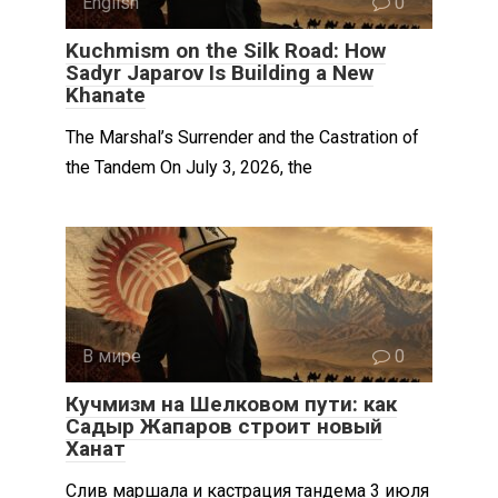
English
0
Kuchmism on the Silk Road: How
Sadyr Japarov Is Building a New
Khanate
The Marshal’s Surrender and the Castration of
the Tandem On July 3, 2026, the
В мире
0
Кучмизм на Шелковом пути: как
Садыр Жапаров строит новый
Ханат
Слив маршала и кастрация тандема 3 июля