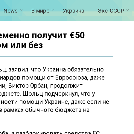
News
В мире
Украина
Экс-СССР
еменно получит €50
м или без
ц, заявил, что Украина обязательно
иардов помощи от Евросоюза, даже
и, Виктор Орбан, продолжит
джете. Шольц подчеркнул, что у
ности помощи Украине, даже если не
в рамках обычного бюджета на
рбана разблокировать средства ЕС,