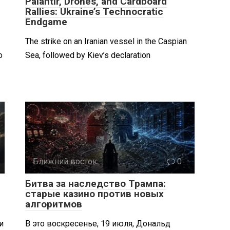
Palantir, Drones, and Cardboard
Rallies: Ukraine’s Technocratic
Endgame
The strike on an Iranian vessel in the Caspian
о
Sea, followed by Kiev’s declaration
Ближний восток
0
Битва за наследство Трампа:
старые казино против новых
алгоритмов
и
В это воскресенье, 19 июля, Дональд