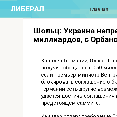
Перейти
ЛИБЕРАЛ
Главная
к
контенту
Шольц: Украина непр
миллиардов, с Орбано
Канцлер Германии, Олаф Шоль
получит обещанные €50 милл
если премьер-министр Венгри
блокировать соглашение о бю
Германии есть другие возмож
удастся достичь соглашения 
предстоящем саммите.
Канцлер отверг требование О