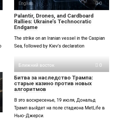
English
0
Palantir, Drones, and Cardboard
Rallies: Ukraine’s Technocratic
Endgame
The strike on an Iranian vessel in the Caspian
о
Sea, followed by Kiev’s declaration
Ближний восток
0
Битва за наследство Трампа:
старые казино против новых
алгоритмов
В это воскресенье, 19 июля, Дональд
Трамп выйдет на поле стадиона MetLife в
Нью-Джерси.