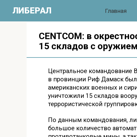
Перейти
ЛИБЕРАЛ
Главная
к
контенту
CENTCOM: в окрестно
15 складов с оружием
Центральное командование ВС
в провинции Риф Дамаск был
американских военных и сири
уничтожили 15 складов воор
террористической группировк
По данным командования, ли
большое количество автомат
противотанковые мины, а та