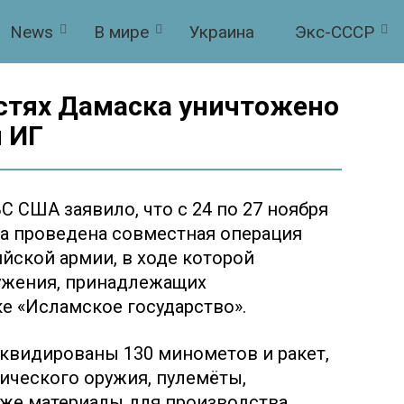
News
В мире
Украина
Экс-СССР
стях Дамаска уничтожено
 ИГ
 США заявило, что с 24 по 27 ноября
а проведена совместная операция
йской армии, в ходе которой
ужения, принадлежащих
е «Исламское государство».
квидированы 130 минометов и ракет,
ического оружия, пулемёты,
кже материалы для производства