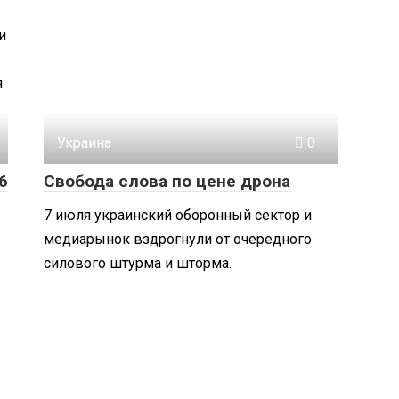
и
я
Украина
0
6
Свобода слова по цене дрона
7 июля украинский оборонный сектор и
медиарынок вздрогнули от очередного
силового штурма и шторма.