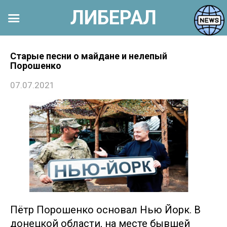
ЛИБЕРАЛ
Перейти
к
Старые песни о майдане и нелепый
Порошенко
контенту
07.07.2021
Пётр Порошенко основал Нью Йорк. В
донецкой области, на месте бывшей