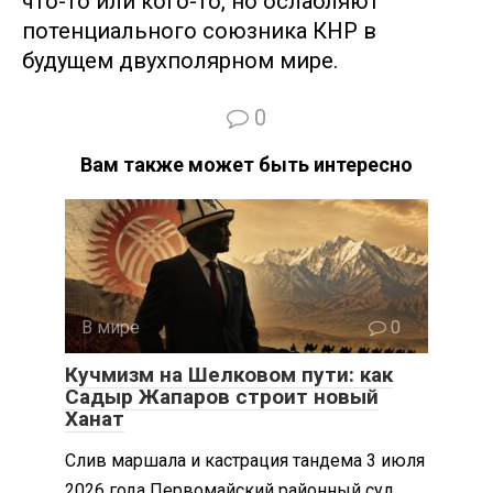
что-то или кого-то, но ослабляют
потенциального союзника КНР в
будущем двухполярном мире.
0
Вам также может быть интересно
В мире
0
Кучмизм на Шелковом пути: как
Садыр Жапаров строит новый
Ханат
Слив маршала и кастрация тандема 3 июля
2026 года Первомайский районный суд