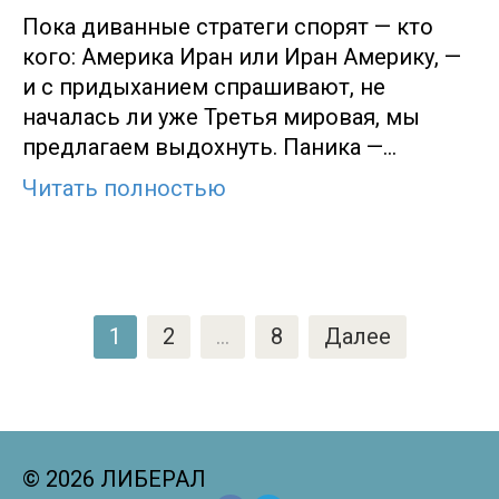
Пока диванные стратеги спорят — кто
кого: Америка Иран или Иран Америку, —
и с придыханием спрашивают, не
началась ли уже Третья мировая, мы
предлагаем выдохнуть. Паника —…
Читать полностью
Пагинация
1
2
…
8
Далее
записей
© 2026 ЛИБЕРАЛ