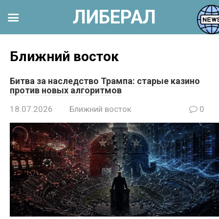
ЛИБЕРАЛ
Перейти
к
Ближний восток
контенту
Битва за наследство Трампа: старые казино
против новых алгоритмов
18.07.2026
Ближний восток
0