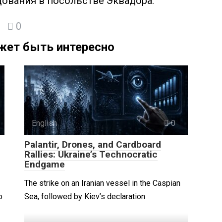
дования в посольстве Эквадора.
0
жет быть интересно
English
0
Palantir, Drones, and Cardboard
Rallies: Ukraine’s Technocratic
Endgame
The strike on an Iranian vessel in the Caspian
о
Sea, followed by Kiev’s declaration