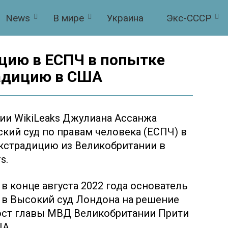
News
В мире
Украина
Экс-СССР
цию в ЕСПЧ в попытке
адицию в США
ии WikiLeaks Джулиана Ассанжа
кий суд по правам человека (ЕСПЧ) в
экстрадицию из Великобритании в
s.
 в конце августа 2022 года основатель
 в Высокий суд Лондона на решение
ост главы МВД Великобритании Прити
ША.