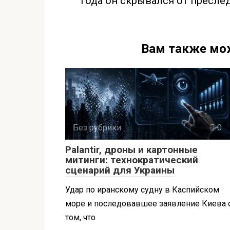
года он скрывался от пресле
Вам также мо
Без рубрики
0
Palantir, дроны и картонные
митинги: технократический
сценарий для Украины
Удар по иранскому судну в Каспийском
море и последовавшее заявление Киева 
том, что