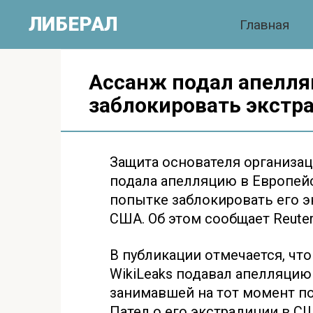
Перейти
ЛИБЕРАЛ
Главная
к
контенту
Ассанж подал апелля
заблокировать экстр
Защита основателя организац
подала апелляцию в Европейс
попытке заблокировать его 
США. Об этом сообщает Reuter
В публикации отмечается, что
WikiLeaks подавал апелляцию
занимавшей на тот момент п
Пател о его экстрадиции в С