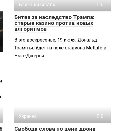
Ближний восток
0
Битва за наследство Трампа:
старые казино против новых
алгоритмов
В это воскресенье, 19 июля, Дональд
Трамп выйдет на поле стадиона MetLife в
Нью-Джерси.
и
я
Украина
0
6
Свобода слова по цене дрона