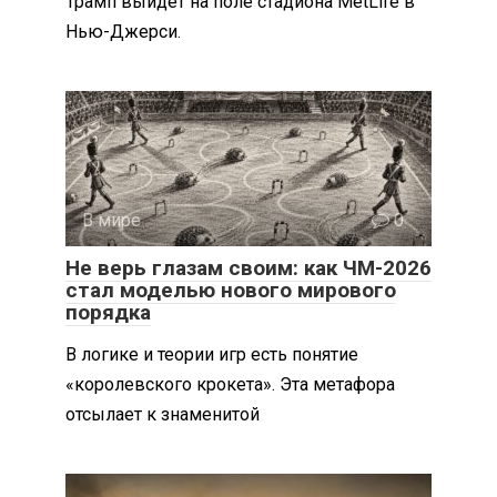
Трамп выйдет на поле стадиона MetLife в
Нью-Джерси.
В мире
0
Не верь глазам своим: как ЧМ-2026
стал моделью нового мирового
порядка
В логике и теории игр есть понятие
«королевского крокета». Эта метафора
отсылает к знаменитой