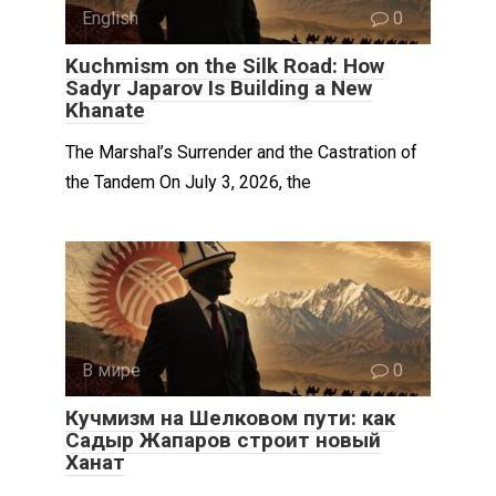
English
0
Kuchmism on the Silk Road: How
Sadyr Japarov Is Building a New
Khanate
The Marshal’s Surrender and the Castration of
the Tandem On July 3, 2026, the
В мире
0
Кучмизм на Шелковом пути: как
Садыр Жапаров строит новый
Ханат