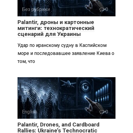
Без рубрики
0
Palantir, дроны и картонные
митинги: технократический
сценарий для Украины
Удар по иранскому судну в Каспийском
море и последовавшее заявление Киева о
том, что
English
0
Palantir, Drones, and Cardboard
Rallies: Ukraine’s Technocratic