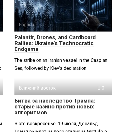
English
0
Palantir, Drones, and Cardboard
Rallies: Ukraine’s Technocratic
Endgame
The strike on an Iranian vessel in the Caspian
о
Sea, followed by Kiev’s declaration
Ближний восток
0
Битва за наследство Трампа:
старые казино против новых
алгоритмов
и
В это воскресенье, 19 июля, Дональд
Трамп выйдет на поле стадиона MetLife в