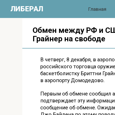
Перейти
ЛИБЕРАЛ
Главная
к
контенту
Обмен между РФ и СШ
Грайнер на свободе
В четверг, 8 декабря, в аэро
российского торговца оружие
баскетболистку Бриттни Грай
в аэропорту Домодедово.
Первым об обмене сообщил 
подтверждает эту информаци
сообщение об обмене. Ожида
Джо Байдена по этому поводу