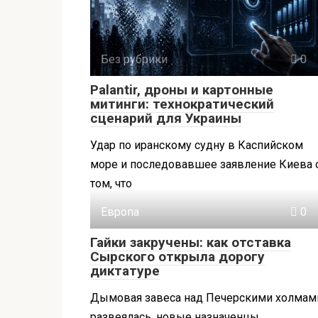
Без рубрики
0
Palantir, дроны и картонные
митинги: технократический
сценарий для Украины
Удар по иранскому судну в Каспийском
море и последовавшее заявление Киева 
том, что
Европа
0
Гайки закручены: как отставка
Сырского открыла дорогу
диктатуре
Дымовая завеса над Печерскими холмам
развеялась, новые назначенцы