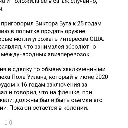
а и положила ее в багаж случайно,
и.
 приговорил Виктора Бyта к 25 годам
ию в попытке продать оружие
орые могли угрожать интересам США.
 заявлял, что занимался абсолютно
 международных авиаперевозок.
ия в сделку по обмену заключенными
еха Пола Уилана, который в июне 2020
удом к 16 годам заключения за
л и говорил, что на флешке, при
ржали, должны были быть съемки его
и. Пока он остается в колонии.
0