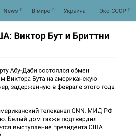
News
В мире
Украина
Экс-СССР
А: Виктор Бут и Бриттни
порту Абу-Даби состоялся обмен
м Виктора Бута на американскую
нер, задержанную в феврале этого года
американский телеканал CNN. МИД РФ
ю. Белый дом также подтвердил
ется выступление президента США
.