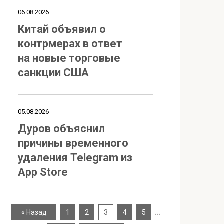
06.08.2026
Китай объявил о
контрмерах в ответ
на новые торговые
санкции США
05.08.2026
Дуров объяснил
причины временного
удаления Telegram из
App Store
…
« Назад
1
2
3
4
5