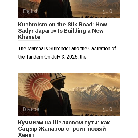
English
0
Kuchmism on the Silk Road: How
Sadyr Japarov Is Building a New
Khanate
The Marshal’s Surrender and the Castration of
the Tandem On July 3, 2026, the
В мире
0
Кучмизм на Шелковом пути: как
Садыр Жапаров строит новый
Ханат