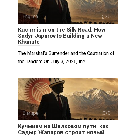
English
0
Kuchmism on the Silk Road: How
Sadyr Japarov Is Building a New
Khanate
The Marshal’s Surrender and the Castration of
the Tandem On July 3, 2026, the
В мире
0
Кучмизм на Шелковом пути: как
Садыр Жапаров строит новый