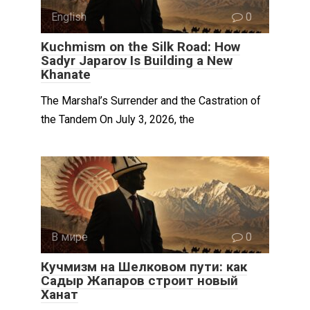
English
0
Kuchmism on the Silk Road: How
Sadyr Japarov Is Building a New
Khanate
The Marshal’s Surrender and the Castration of
the Tandem On July 3, 2026, the
В мире
0
Кучмизм на Шелковом пути: как
Садыр Жапаров строит новый
Ханат