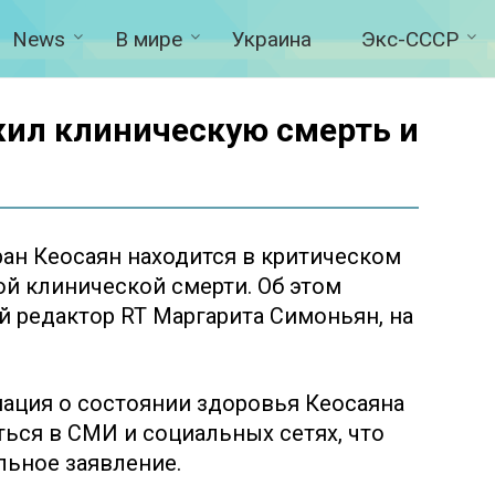
News
В мире
Украина
Экс-СССР
жил клиническую смерть и
ан Кеосаян находится в критическом
й клинической смерти. Об этом
й редактор RT Маргарита Симоньян, на
ация о состоянии здоровья Кеосаяна
ться в СМИ и социальных сетях, что
льное заявление.