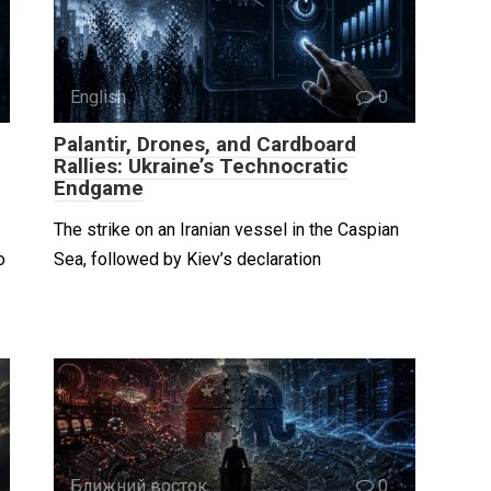
English
0
Palantir, Drones, and Cardboard
Rallies: Ukraine’s Technocratic
Endgame
The strike on an Iranian vessel in the Caspian
о
Sea, followed by Kiev’s declaration
Ближний восток
0