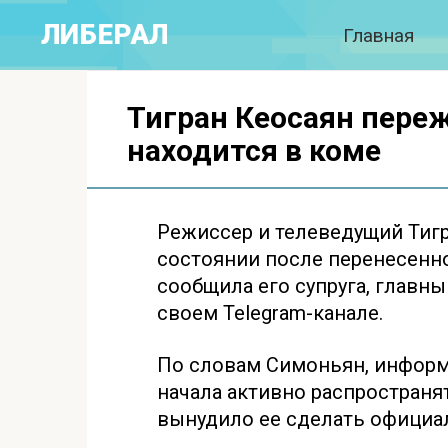
Перейти
ЛИБЕРАЛ
Главная
к
контенту
Тигран Кеосаян пере
находится в коме
Режиссер и телеведущий Тигр
состоянии после перенесенно
сообщила его супруга, главны
своем Telegram-канале.
По словам Симоньян, информ
начала активно распространя
вынудило ее сделать официа