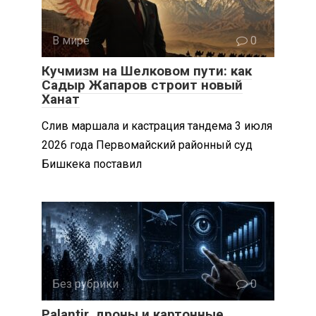
В мире
0
Кучмизм на Шелковом пути: как
Садыр Жапаров строит новый
Ханат
Слив маршала и кастрация тандема 3 июля
2026 года Первомайский районный суд
Бишкека поставил
Без рубрики
0
Palantir, дроны и картонные