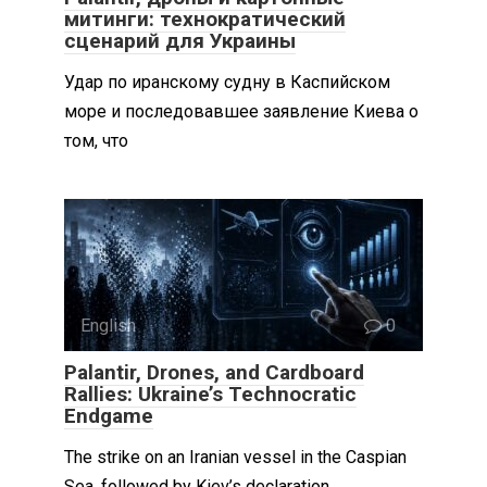
митинги: технократический
сценарий для Украины
Удар по иранскому судну в Каспийском
море и последовавшее заявление Киева о
том, что
English
0
Palantir, Drones, and Cardboard
Rallies: Ukraine’s Technocratic
Endgame
The strike on an Iranian vessel in the Caspian
Sea, followed by Kiev’s declaration