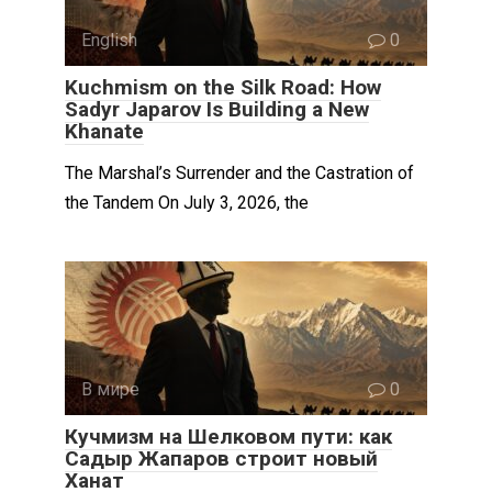
English
0
Kuchmism on the Silk Road: How
Sadyr Japarov Is Building a New
Khanate
The Marshal’s Surrender and the Castration of
the Tandem On July 3, 2026, the
В мире
0
Кучмизм на Шелковом пути: как
Садыр Жапаров строит новый
Ханат