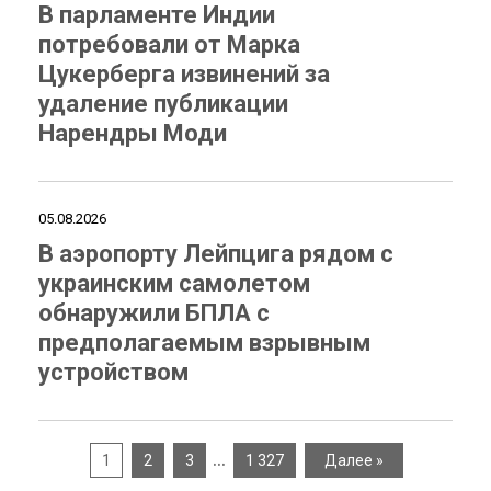
В парламенте Индии
потребовали от Марка
Цукерберга извинений за
удаление публикации
Нарендры Моди
05.08.2026
В аэропорту Лейпцига рядом с
украинским самолетом
обнаружили БПЛА с
предполагаемым взрывным
устройством
…
1
2
3
1 327
Далее »