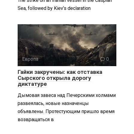
The strike on an Iranian vessel in the Caspian
Sea, followed by Kiev’s declaration
Европа
0
Гайки закручены: как отставка
Сырского открыла дорогу
диктатуре
Дымовая завеса над Печерскими холмами
развеялась, новые назначенцы
объявлены. Протестующим пришло время
возвращаться в