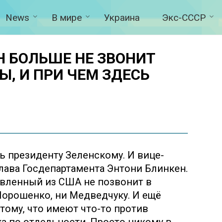
News
В мире
Украина
Экс-СССР
 БОЛЬШЕ НЕ ЗВОНИТ
, И ПРИ ЧЕМ ЗДЕСЬ
ь президенту Зеленскому. И вице-
глава Госдепартамента Энтони Блинкен.
вленный из США не позвонит в
Порошенко, ни Медведчуку. И ещё
отому, что имеют что-то против