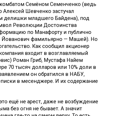
м комбатом Семёном Семенченко (ведь
ёр Алексей Шевченко застучал
м делишки младшего Байдена), под
имвол Революции Достоинства
формацию по Манафорту и публично
 Йованович фамильярно — Машей). Но
ымогательство. Как сообщил акционер
компания входит в возглавляемый
вис) Роман Гриб, Мустафа Найем
ере 70 тысяч долларов или 10% доли в
заявлением он обратился в НАБУ,
писки в месенджере. И их содержание
это ещё не арест, даже не возбуждение
ыма без огня не бывает. А значит
чена где-то на самом верху. То есть,