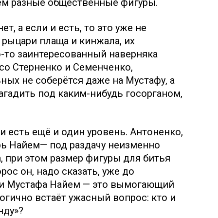
ем разные общественные фигуры.
т, а если и есть, то это уже не
 рыцари плаща и кинжала, их
о-то заинтересованный наверняка
е со Стерненко и Семенченко,
ых не соберётся даже на Мустафу, а
нагадить под каким-нибудь госорганом,
и есть ещё и один уровень. Антоненко,
рь Найем— под раздачу неизменно
, при этом размер фигуры для битья
рос он, надо сказать, уже до
ли Мустафа Найем — это вымогающий
огично встаёт ужасный вопрос: кто и
нду»?