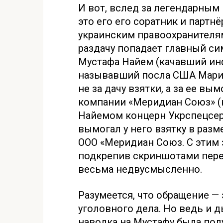
И вот, вслед за легендарны
это его его соратник и партн
украинским правоохранителя
раздачу попадает главный с
Мустафа Найем (качавший ин
называвший посла США Мари
не за дачу взятки, а за ее в
компании «Меридиан Союз» (
Найемом концерн Укрспецсер
вымогал у него взятку в разм
ООО «Меридиан Союз. С этим 
подкрепив скриншотами пере
весьма недвусмысленно.
Разумеется, что обращение — 
уголовного дела. Но ведь и д
наводка на Мустафу была полу