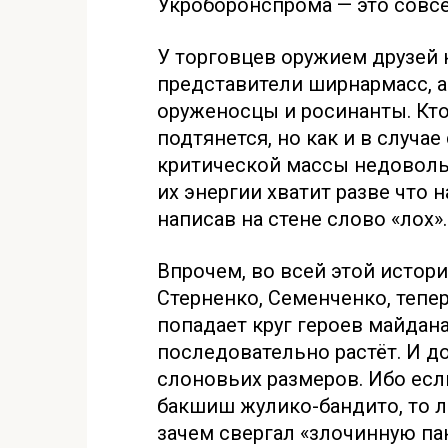
Укроборонспрома — это совс
У торговцев оружием друзей не
представители ширнармасс, а
оруженосцы и росинанты. Кт
подтянется, но как и в случа
критической массы недовольн
их энергии хватит разве что 
написав на стене слово «лох».
Впрочем, во всей этой истори
Стерненко, Семенченко, тепе
попадает круг героев майдана
последовательно растёт. И до
слоновьих размеров. Ибо ес
бакшиш жулико-бандито, то л
зачем свергал «злочинную па