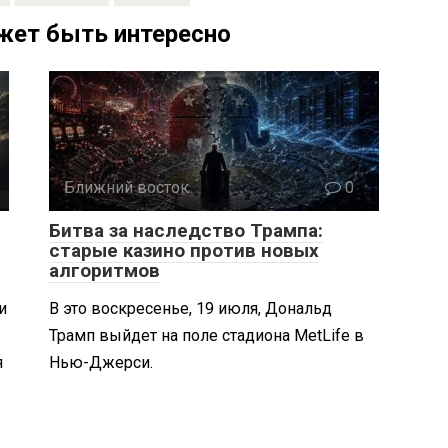
жет быть интересно
Ближний восток
0
Битва за наследство Трампа:
старые казино против новых
алгоритмов
и
В это воскресенье, 19 июля, Дональд
Трамп выйдет на поле стадиона MetLife в
я
Нью-Джерси.