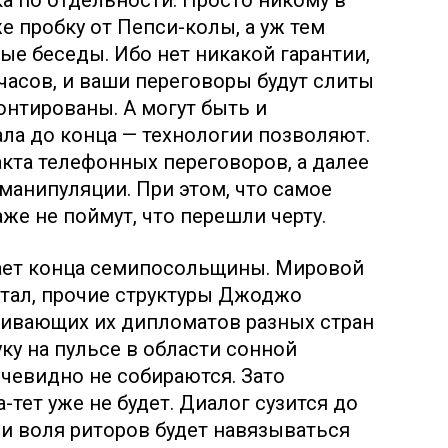
а по отдельности. Просто никому в
е пробку от Пепси-колы, а уж тем
е беседы. Ибо нет никакой гарантии,
часов, и ваши переговоры будут слиты
монтированы. А могут быть и
ла до конца — технологии позволяют.
кта телефонных переговоров, а далее
манипуляции. При этом, что самое
же не поймут, что перешли черту.
чает конца семипосольщины. Мировой
тал, прочие структуры Джоджо
живающих их дипломатов разных стран
ку на пульсе в области сонной
 очевидно не собираются. Зато
-тет уже не будет. Диалог сузится до
 и воля риторов будет навязываться