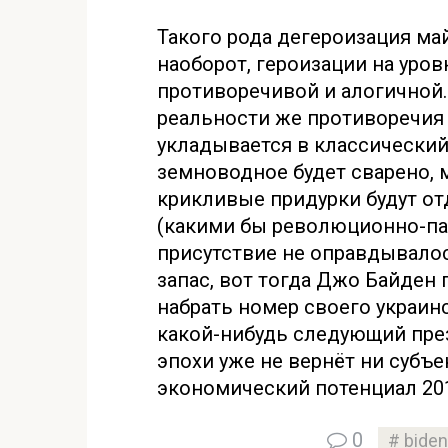
Такого рода дегероизация май
наоборот, героизации на уро
противоречивой и алогичной.
реальности же противоречия н
укладывается в классический 
земноводное будет сварено, 
крикливые придурки будут от
(какими бы революционно-па
присутствие не оправдывалось
запас, вот тогда Джо Байден 
набрать номер своего украин
какой-нибудь следующий пре
эпохи уже не вернёт ни субъе
экономический потенциал 201
0
biden