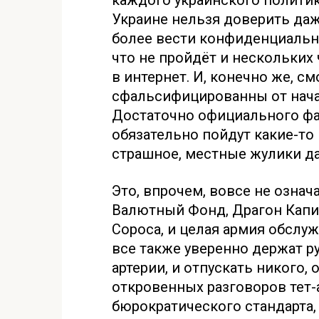
каждого украинского политик
Украине нельзя доверить даж
более вести конфиденциальны
что не пройдёт и нескольких 
в интернет. И, конечно же, с
сфальсифицированны от нача
Достаточно официального фа
обязательно пойдут какие-то 
страшное, местные жулики да
Это, впрочем, вовсе не озна
Валютный Фонд, Драгон Капи
Сороса, и целая армия обслу
все также уверенно держат ру
артерии, и отпускать никого,
откровенных разговоров тет-а
бюрократического стандарта,