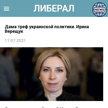
ЛИБЕРАЛ
Перейти
к
Дама треф украинской политики. Ирина
Верещук
контенту
17.07.2021