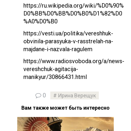
https://ru.wikipedia.org/wiki/%D0%90%
D0%BB%D0%BB%D0%B0%D1%82%D0
%A0%D0%B0
https://vesti.ua/politika/vereshhuk-
obvinila-parasyuka-v-rasstrelah-na-
majdane-i-nazvala-ragulem
https://www.radiosvoboda.org/a/news-
vereshchuk-agitacija-
manikyur/30866431.html
0
Ирина Верещук
Вам также может быть интересно