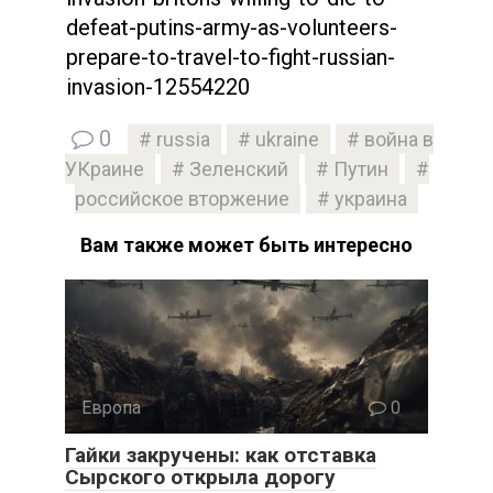
defeat-putins-army-as-volunteers-
prepare-to-travel-to-fight-russian-
invasion-12554220
0
russia
ukraine
война в
УКраине
Зеленский
Путин
российское вторжение
украина
Вам также может быть интересно
Европа
0
Гайки закручены: как отставка
Сырского открыла дорогу