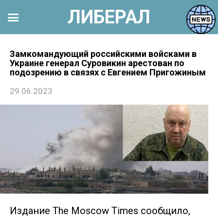
ЛИБЕРАЛ
Перейти
к
Замкомандующий российскими войсками в
Украине генерал Суровикин арестован по
контенту
подозрению в связях с Евгением Пригожиным
29.06.2023
Издание The Moscow Times сообщило,