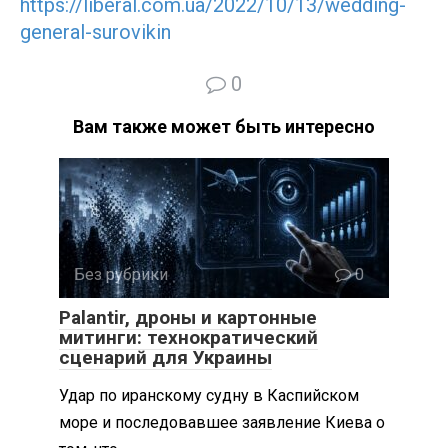
https://liberal.com.ua/2022/10/13/wedding-
general-surovikin
0
Вам также может быть интересно
Без рубрики
0
Palantir, дроны и картонные
митинги: технократический
сценарий для Украины
Удар по иранскому судну в Каспийском
море и последовавшее заявление Киева о