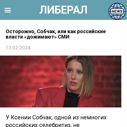
ЛИБЕРАЛ
Перейти
к
Осторожно, Собчак, или как российские
власти «дожимают» СМИ
контенту
13.02.2024
У Ксении Собчак, одной из немногих
российских селебритиз, не