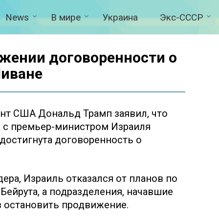
News
В мире
Украина
Экс-СССР
ижении договоренности о
Ливане
нт США Дональд Трамп заявил, что
а с премьер-министром Израиля
достигнута договоренность о
ера, Израиль отказался от планов по
ейрута, а подразделения, начавшие
з остановить продвижение.