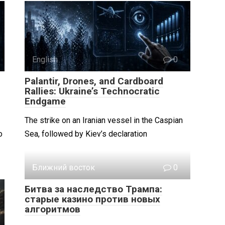
English
0
Palantir, Drones, and Cardboard
Rallies: Ukraine’s Technocratic
Endgame
The strike on an Iranian vessel in the Caspian
о
Sea, followed by Kiev’s declaration
Ближний восток
0
Битва за наследство Трампа:
старые казино против новых
алгоритмов