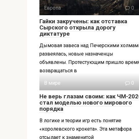
Европа
0
Гайки закручены: как отставка
Сырского открыла дорогу
диктатуре
Дымовая завеса над Печерскими холмам
развеялась, новые назначенцы
объявлены. Протестующим пришло врем
возвращаться в
В мире
0
Не верь глазам своим: как ЧМ-202
стал моделью нового мирового
порядка
В логике и теории игр есть понятие
«королевского крокета». Эта метафора
отсылает к знаменитой