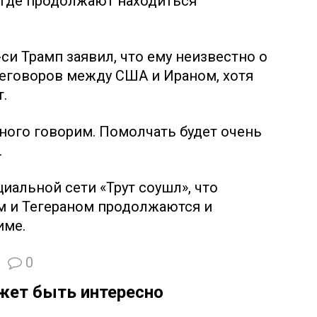
 где продолжают находиться
си Трамп заявил, что ему неизвестно о
говоров между США и Ираном, хотя
.
ного говорим. Помолчать будет очень
.
иальной сети «Трут соушл», что
 и Тегераном продолжаются и
име.
0
жет быть интересно