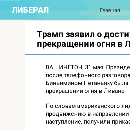
Перейти
ЛИБЕРАЛ
Главная
к
контенту
Трамп заявил о дост
прекращении огня в 
ВАШИНГТОН, 31 мая. Президе
после телефонного разговор
Биньямином Нетаньяху была 
прекращении огня в Ливане.
По словам американского лид
продвижению в направлении Б
наступление, получили прика