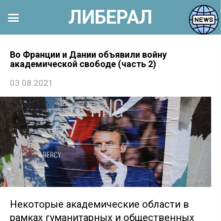
ЛИБЕРАЛ
Перейти
к
Во Франции и Дании объявили войну
академической свободе (часть 2)
контенту
03.08.2021
Некоторые академические области в
рамках гуманитарных и общественных