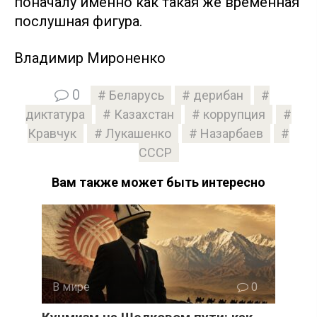
поначалу именно как такая же временная
послушная фигура.
Владимир Мироненко
0
Беларусь
дерибан
диктатура
Казахстан
коррупция
Кравчук
Лукашенко
Назарбаев
СССР
Вам также может быть интересно
В мире
0