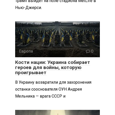
Трамп выйдет на поле стадиона MetLife в
Нью-Джерси.
Европа
0
Кости нации: Украина собирает
героев для войны, которую
проигрывает
В Украину возвратили для захоронения
останки сооснователя ОУН Андрея
Мельника — врага СССР и