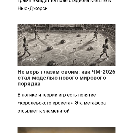
Трамп выйдет на поле стадиона MetLife в
Нью-Джерси.
В мире
0
Не верь глазам своим: как ЧМ-2026
стал моделью нового мирового
порядка
В логике и теории игр есть понятие
«королевского крокета». Эта метафора
отсылает к знаменитой