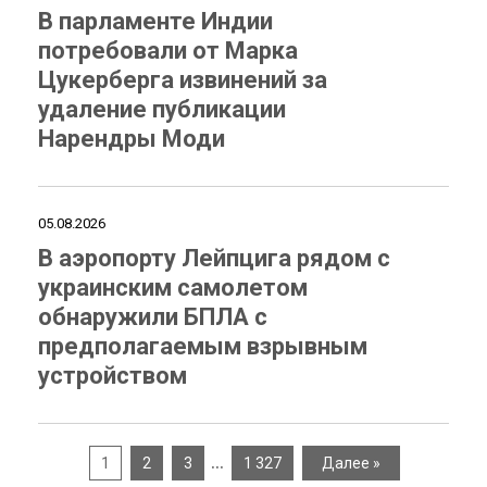
В парламенте Индии
потребовали от Марка
Цукерберга извинений за
удаление публикации
Нарендры Моди
05.08.2026
В аэропорту Лейпцига рядом с
украинским самолетом
обнаружили БПЛА с
предполагаемым взрывным
устройством
…
1
2
3
1 327
Далее »