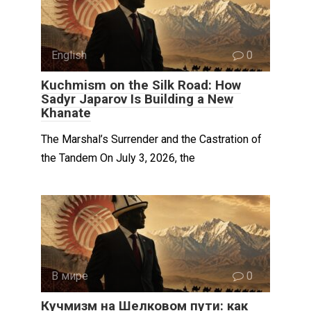
English
0
Kuchmism on the Silk Road: How
Sadyr Japarov Is Building a New
Khanate
The Marshal’s Surrender and the Castration of
the Tandem On July 3, 2026, the
В мире
0
Кучмизм на Шелковом пути: как