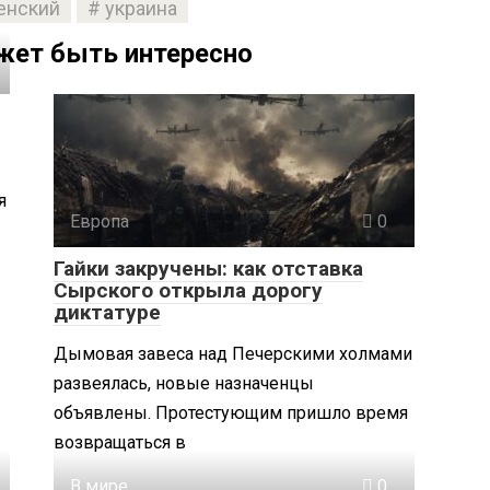
енский
украина
жет быть интересно
я
Европа
0
Гайки закручены: как отставка
Сырского открыла дорогу
диктатуре
Дымовая завеса над Печерскими холмами
развеялась, новые назначенцы
объявлены. Протестующим пришло время
возвращаться в
В мире
0