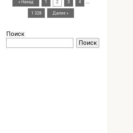
…
« Назад
1
2
3
4
1 328
Далее »
Поиск
Поиск