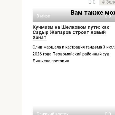
0
Зел
Вам также мо
В мире
0
Кучмизм на Шелковом пути: как
Садыр Жапаров строит новый
Ханат
Слив маршала и кастрация тандема 3 июл
2026 года Первомайский районный суд
Бишкека поставил
Ближний восток
0