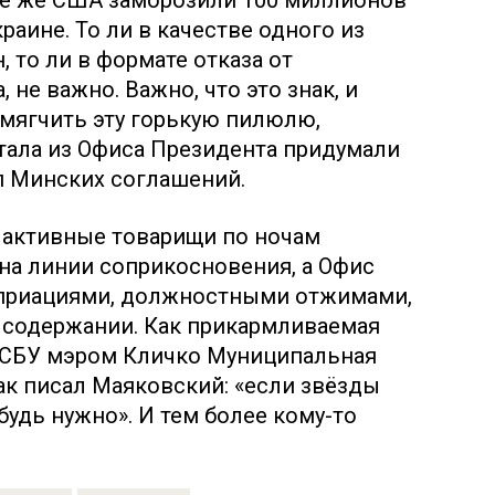
еле же США заморозили 100 миллионов
аине. То ли в качестве одного из
 то ли в формате отказа от
не важно. Важно, что это знак, и
смягчить эту горькую пилюлю,
тала из Офиса Президента придумали
п Минских соглашений.
ь активные товарищи по ночам
 на линии соприкосновения, а Офис
оприациями, должностными отжимами,
 содержании. Как прикармливаемая
 СБУ мэром Кличко Муниципальная
как писал Маяковский: «если звёзды
будь нужно». И тем более кому-то