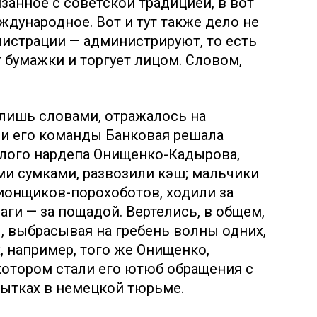
занное с советской традицией, в вот
ждународное. Вот и тут также дело не
инистрации — администрируют, то есть
 бумажки и торгует лицом. Словом,
, лишь словами, отражалось на
 и его команды Банковая решала
глого нардепа Онищенко-Кадырова,
и сумками, развозили кэш; мальчики
ионщиков-порохоботов, ходили за
аги — за пощадой. Вертелись, в общем,
 выбрасывая на гребень волны одних,
, например, того же Онищенко,
отором стали его ютюб обращения с
пытках в немецкой тюрьме.