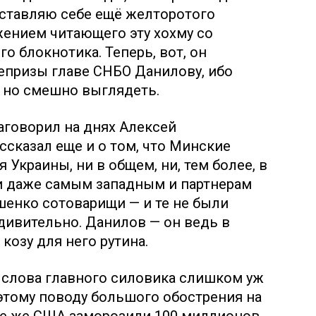
дставляю себе ещё желторотого
жением читающего эту хохму со
о блокнотика. Теперь, вот, он
епризы главе СНБО Данилову, ибо
 но смешно выглядеть.
наговорил на днях Алексей
ссказал еще и о том, что Минские
Украины, ни в общем, ни, тем более, в
ки даже самым западным и партнерам
шенко сотоварищи — и те не были
удивительно. Данилов — он ведь в
козу для него рутина.
 слова главного силовика слишком уж
 этому поводу большого обострения на