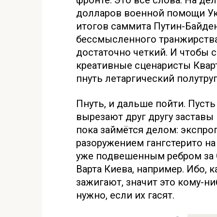
фронте. Это все слова. На д
долларов военной помощи Укр
итогов саммита Путин-Байден,
бессмысленного транжирства, 
достаточно четкий. И чтобы 
креативные сценаристы Квар
пнуть летаргический полутру
Пнуть, и дальше пойти. Пуст
вырезают друг другу заставы
пока займётся делом: экспр
разоружением гангстерито на
уже подвешенным ребром за
Варта Киева, например. Ибо, 
зажигают, значит это кому-ни
нужно, если их гасят.