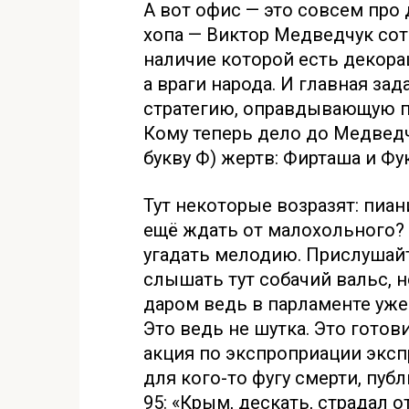
А вот офис — это совсем про 
хопа — Виктор Медведчук сот
наличие которой есть декора
а враги народа. И главная за
стратегию, оправдывающую п
Кому теперь дело до Медведч
букву Ф) жертв: Фирташа и Фу
Тут некоторые возразят: пиан
ещё ждать от малохольного? 
угадать мелодию. Прислушайт
слышать тут собачий вальс, но
даром ведь в парламенте уже
Это ведь не шутка. Это готови
акция по экспроприации экспр
для кого-то фугу смерти, пуб
95: «Крым, дескать, страдал о