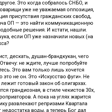
другое. Это когда собралось СНБО, и
оварищи уже не уважаемая оппозиция,
ция присутствия гражданских свобод,
дача ОП — это найти коммуникационную
одобные решения. И кстати, нашли.
ука, если ОП уже назначили новых (на
кса?
ист, дескать, душан-брандкукан, чего
Отвечу: не ждите, лучше попробуйте
есь. Это вам только лишь хочется
 это не он. Это «Искусство фуги». Не
 лежит готовый закон об олигархах.
тся грандиозная, в стиле чекистов 30х,
оприаторов. А пока на углях жарится
лику развлекают репризами Квартала
т недостатка воды, а теперь Бог дал