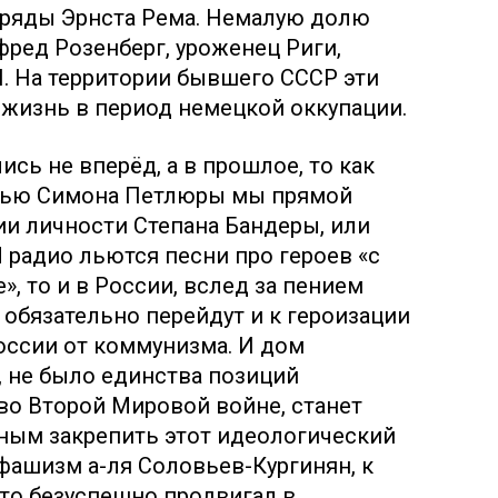
ряды Эрнста Рема. Немалую долю
фред Розенберг, уроженец Риги,
. На территории бывшего СССР эти
жизнь в период немецкой оккупации.
сь не вперёд, а в прошлое, то как
стью Симона Петлюры мы прямой
и личности Степана Бандеры, или
 радио льются песни про героев «с
, то и в России, вслед за пением
 обязательно перейдут и к героизации
оссии от коммунизма. И дом
, не было единства позиций
во Второй Мировой войне, станет
ным закрепить этот идеологический
фашизм а-ля Соловьев-Кургинян, к
то безуспешно продвигал в