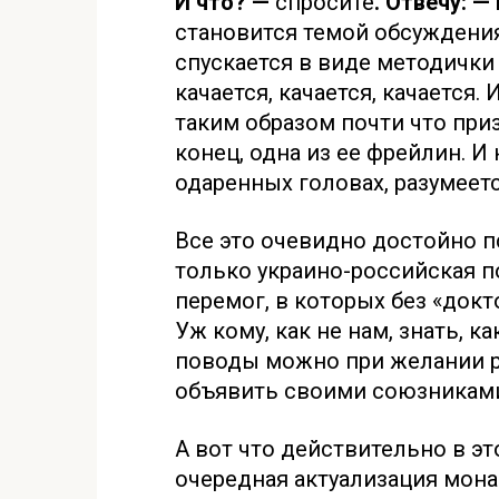
И что? —
спросите
. Отвечу: —
становится темой обсуждения
спускается в виде методички
качается, качается, качается.
таким образом почти что при
конец, одна из ее фрейлин. И 
одаренных головах, разумеетс
Все это очевидно достойно п
только украино-российская п
перемог, в которых без «докто
Уж кому, как не нам, знать,
поводы можно при желании ра
объявить своими союзниками
А вот что действительно в эт
очередная актуализация мона