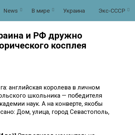
News
В мире
Украина
Экс-СССР
краина и РФ дружно
орического косплея
га: английская королева в личном
ольского школьника — победителя
адемии наук. А на конверте, якобы
сано: Дом, улица, город Севастополь,