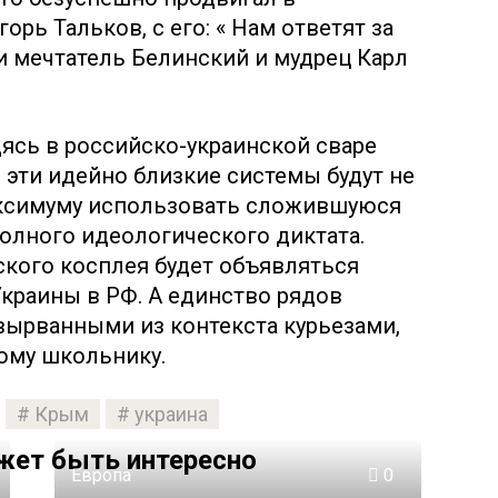
рь Тальков, с его: « Нам ответят за
и мечтатель Белинский и мудрец Карл
дясь в российско-украинской сваре
 эти идейно близкие системы будут не
аксимуму использовать сложившуюся
олного идеологического диктата.
кого косплея будет объявляться
Украины в РФ. А единство рядов
вырванными из контекста курьезами,
ому школьнику.
Крым
украина
жет быть интересно
Европа
0