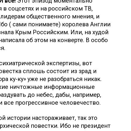
 И всё!
Этот эпизод моментально
 в соцсетях и на российском ТВ,
 лидерам общественного мнения, и
 Ибо ( сами понимаете) королева Англии
знала Крым Российским. Или, на худой
написала об этом на конверте. В особо
я.
сихиатрической экспертизы, вот
овестка сплошь состоит из зрад и
ра ку-ку» уже не разобраться никак.
 какие ничтожные информационные
здувать до небес, дабы, например,
 все прогрессивное человечество.
ой истории настораживает, так это
рхической повестки. Ибо не президент