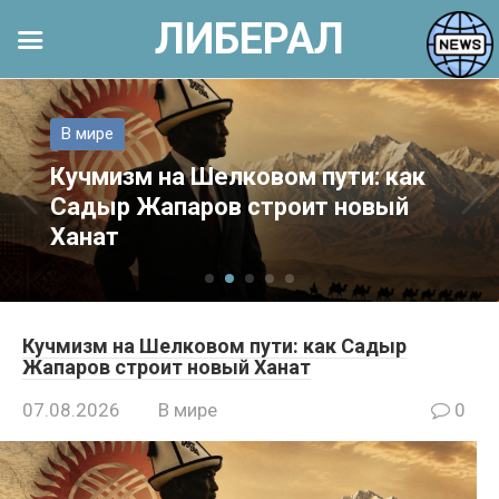
ЛИБЕРАЛ
Перейти
к
В мире
контенту
Кучмизм на Шелковом пути: как
Садыр Жапаров строит новый
Ханат
Кучмизм на Шелковом пути: как Садыр
Жапаров строит новый Ханат
07.08.2026
В мире
0