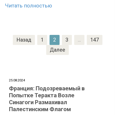
Читать полностью
Пагинация
Назад
1
2
3
…
147
записей
Далее
25.08.2024
Франция: Подозреваемый в
Попытке Теракта Возле
Синагоги Размахивал
Палестинским Флагом