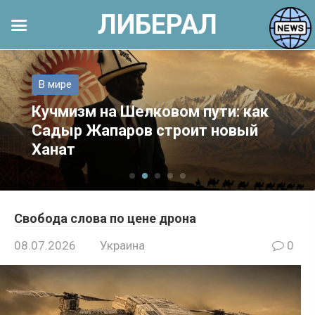
ЛИБЕРАЛ
Перейти
к
В мире
контенту
Кучмизм на Шелковом пути: как
Садыр Жапаров строит новый
Ханат
Свобода слова по цене дрона
08.07.2026
Украина
0