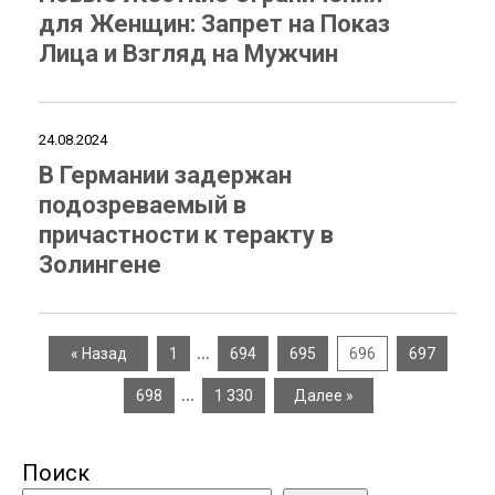
для Женщин: Запрет на Показ
Лица и Взгляд на Мужчин
24.08.2024
В Германии задержан
подозреваемый в
причастности к теракту в
Золингене
…
« Назад
1
694
695
696
697
…
698
1 330
Далее »
Поиск